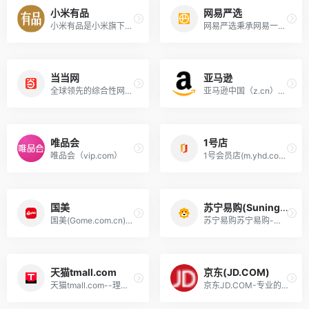
小米有品
网易严选
小米有品是小米旗下新生活方式电商，致力于成为新中产优选的精品电商平台。有品坚持依从小米产品观进行选品及育品，为用户提供具备高品质、高颜值、科技感的好产品，为生活提供全场景解决方案。
网易严选秉承网易一贯的严谨态度，深入世界各地，严格把关所有商品的产地、工艺、原材料，甄选居家、厨房、饮食等各类商品，力求给你最优质的商品。
当当网
亚马逊
全球领先的综合性网上购物中心。超过100万种商品在线热销！图书、童书、绘本、中小学教辅、文学小说、音像、母婴、家居、服装、鞋包等几十大类，正版保证，低至2折（自营图书满49元免运费。当当网一贯秉承提升顾客体验的承诺，自助退换货便捷又放心）
亚马逊中国（z.cn）坚持“以客户为中心”的理念，秉承“天天低价，正品行货”信念，销售图书、电脑、数码家电、母婴百货、服饰箱包等上千万种产品。亚马逊中国提供专业服务：正品行货天天低价，机打发票全国联保。货到付款，30天内可退换货。亚马逊为中国消费者提供便利、快捷的网购体验。
唯品会
1号店
唯品会（vip.com）
1号会员店(m.yhd.com)，京东旗下会员制精选超市，one's member优质自有品牌，全场自营商品，甄选全球好物。1号会员店，让购物更简单！
国美
苏宁易购(Suning.com)
国美(Gome.com.cn)国美电器唯一官方网上商城，中国领先的专业家电网购平台.全球品牌电视、洗衣机、电脑、手机、数码、空调、电脑配件、生活电器、网络产品等正品行货，更低价格，更快送达，为您提供便捷、诚信的服务.
苏宁易购苏宁易购-综合网上购物平台，商品涵盖家电、手机、电脑、超市、母婴、服装、百货、海外购等品类。送货更准时、价格更超值、上新货更快，正品行货、全国联保、可门店自提，全网更低价，让您放心去喜欢！
天猫tmall.com
京东(JD.COM)
天猫tmall.com--理想生活上天猫
京东JD.COM-专业的综合网上购物商城，为您提供正品低价的购物选择、优质便捷的服务体验。商品来自全球数十万品牌商家，囊括家电、手机、电脑、服装、居家、母婴、美妆、个护、食品、生鲜等丰富品类，满足各种购物需求。