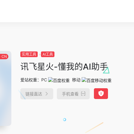
实用工具
AI工具
CN
讯飞星火-懂我的AI助手
爱站权重：
PC
移动
链接直达
手机查看