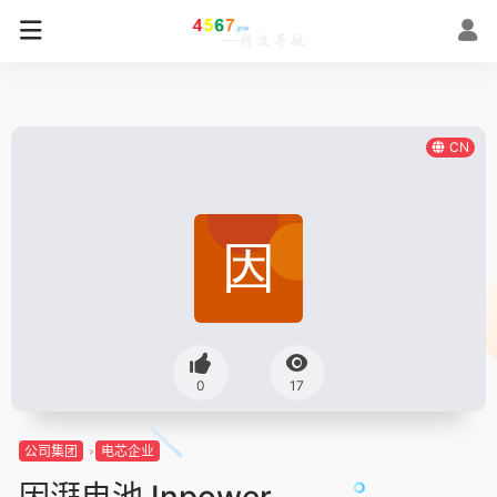
CN
0
17
公司集团
电芯企业
因湃电池 Inpower