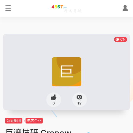
CN
0
19
公司集团
电芯企业
巨湾技研 Grepow