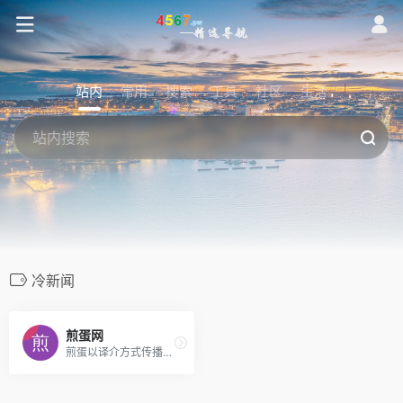
站内
常用
搜索
工具
社区
生活
冷新闻
煎蛋网
煎蛋以译介方式传播网络新鲜资讯