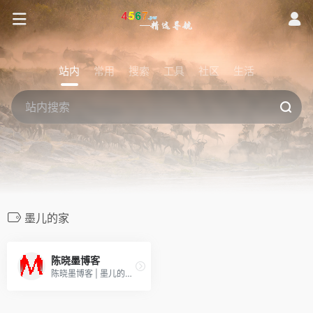
站内
常用
搜索
工具
社区
生活
墨儿的家
陈晓墨博客
陈晓墨博客 | 墨儿的家|BoboMomo情侣博客|记录我们一起走过的日子