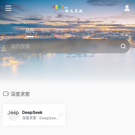
站内
常用
搜索
工具
社区
生活
深度求索
DeepSeek
深度求索（DeepSeek），成立于2023年，专注于研究世界领先的通用人工智能底层模型与技术，挑战人工智能前沿性难题。基于自研训练框架、自建智算集群和万卡算力等资源，深度求索团队仅用半年时间便已发布并开源多个百亿级参数大模型，如DeepSeek-LLM通用大语言模型、DeepSeek-Coder代码大模型，并在2024年1月率先开源国内首个MoE大模型（DeepSeek-MoE），各大模型在公开评测榜单及真实样本外的泛化效果均有超越同级别模型的出色表现。和 DeepSeek AI 对话，轻松接入 API。