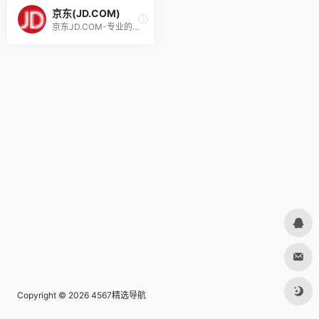
京东(JD.COM)
京东JD.COM-专业的综合网上购物商城，为您提供正品低价的购物选择、优质便捷的服务体验。商品来自全球数十万品牌商家，囊括家电、手机、电脑、服装、居家、母婴、美妆、个护、食品、生鲜等丰富品类，满足各种购物需求。
Copyright © 2026
4567精选导航