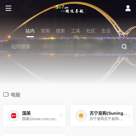
站内
常用
搜索
工具
社区
生活
电脑
国美
苏宁易购(Suning.com)
国美(Gome.com.cn)国美电器唯一官方网上商城，中国领先的专业家电网购平台.全球品牌电视、洗衣机、电脑、手机、数码、空调、电脑配件、生活电器、网络产品等正品行货，更低价格，更快送达，为您提供便捷、诚信的服务.
苏宁易购苏宁易购-综合网上购物平台，商品涵盖家电、手机、电脑、超市、母婴、服装、百货、海外购等品类。送货更准时、价格更超值、上新货更快，正品行货、全国联保、可门店自提，全网更低价，让您放心去喜欢！