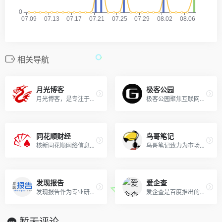
相关导航
月光博客
极客公园
月光博客，是专注于业界、互联网、搜索引擎优化、社会化网络、IT技术、谷歌地图、建站、软件等领域的原创IT科技博客，作者龙威廉。
极客公园聚焦互联网领域，跟踪新鲜的科技新闻动态，关注极具创新精神的科技产品。
同花顺财经
鸟哥笔记
核新同花顺网络信息股份有限公司（同花顺）成立于1995年，是一家专业的互联网金融数据服务商，为您全方位提供财经资讯及全球金融市场行情，覆盖股票、基金、期货、外汇、债券、银行、黄金等多种面向个人和企业的服务。
鸟哥笔记致力为市场营销广告人打造一个集互联网广告、推广、运营、营销增长为主的学习交流平台。鸟哥笔记-讲述营销的故事！专注于网络广告、营销、运营、推广、品牌等专业知识分享，广告营销资源对接，赋能广告市场营销从业者。
发现报告
爱企查
发现报告作为专业研报平台,收录最新、最全行业报告,可免费阅读各类行业分析报告、公司研究报告、券商研报等。智能分类搜索,支持全文关键词匹配,可下载PDF、Word格式报告。
爱企查是百度推出的企业信用查询工具,提供一站式的企业信息查询服务,能够快速查询浏览工商信息、企业法人股东、主要成员、变更记录、企业风险、企业股权、网站icp备案、对外投资、分支机构、年报、企业财务信息等相关信息,查询信息就到爱企查官网,省时省力！