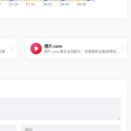
搜片.com
全球领先的中文搜索引擎、致力于让网民更便捷地获取信息，找到所求。百度超过千亿的中文网页数据库，可以瞬间找到相关的搜索结果。
搜片.com 聚合全网影片，你想看的全都找得到！每天搜集最新电影、电视剧、在线观看网址、蓝光高清正版免费看！