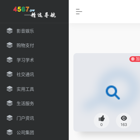
影音娱乐
购物支付
加
学习学术
社交通讯
实用工具
生活服务
门户资讯
0
163
公司集团