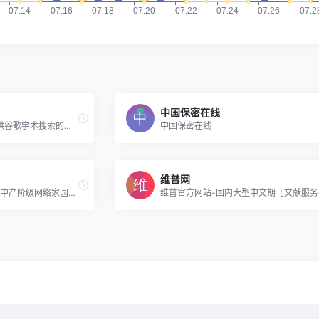
中国保密在线
思谋学术：为科研工作者提供谷歌学术搜索的镜像网站导航,自动检测和更新可访问的谷歌镜像网址,并提供学术资源导航与论文免费下载通道。
中国保密在线
维普网
和讯网-中国财经网络领袖和中产阶级网络家园，创立于1996年，为您全方位提供财经资讯及全球金融市场行情，覆盖股票、基金、期货、股指期货、外汇、债券、保险、银行、黄金、理财、股吧、博客等财经综合信息