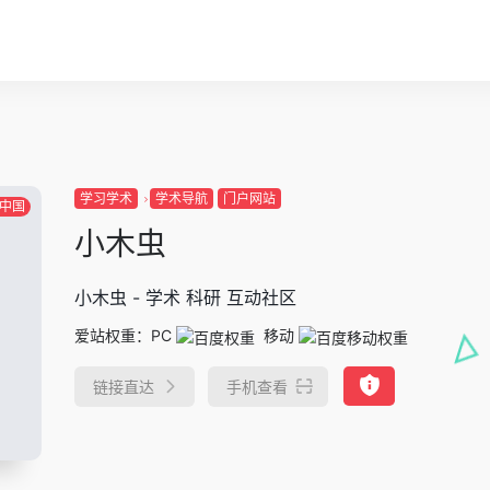
学习学术
学术导航
门户网站
中国
小木虫
小木虫 - 学术 科研 互动社区
爱站权重：
PC
移动
链接直达
手机查看