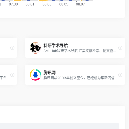
科研学术导航
Sci-Hub科研学术导航,汇集文献检索、论文查重、期刊发表、写作降重，免费下载中外文文献、电子图书、专利等，为广大科研人员在学术道路上提供方便快捷的服务！
腾讯网
维普官方网站-国内大型中文期刊文献服务平台，提供各类学术论文、各类范文、中小学课件、教学资料等文献下载。网站主营业务包括论文检测服务、优先出版服务、论文选题下载，在线分享下载等。
腾讯网从2003年创立至今，已经成为集新闻信息，区域垂直生活服务、社会化媒体资讯和产品为一体的互联网媒体平台。腾讯网下设新闻、科技、财经、娱乐、体育、汽车、时尚等多个频道，充分满足用户对不同类型资讯的需求。同时专注不同领域内容，打造精品栏目，并顺应技术发展趋势，推出网络直播等创新形式，改变了用户获取资讯的方式和习惯。