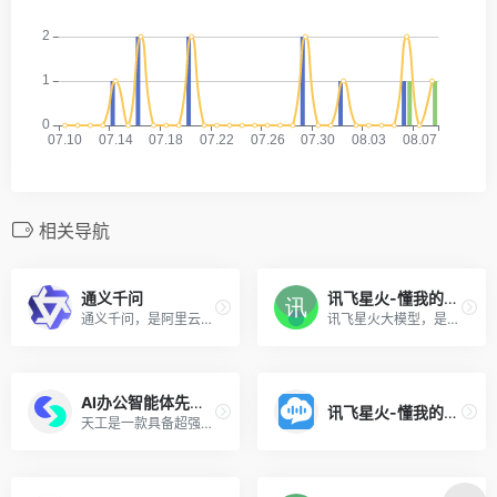
相关导航
通义千问
讯飞星火-懂我的AI助手
通义千问，是阿里云推出的一个超大规模的语言模型，功能包括多轮对话、文案创作、逻辑推理、多模态理解、多语言支持。能够跟人类进行多轮的交互，也融入了多模态的知识理解，且有文案创作能力，能够续写小说，编写邮件等。
讯飞星火大模型，是由科大讯飞推出的新一代认知智能大模型，拥有跨领域的知识和语言理解能力，能够基于自然对话方式理解与执行任务，提供语言理解、知识问答、逻辑推理、数学题解答、代码理解与编写等多种能力。
AI办公智能体先行者
讯飞星火-懂我的AI助手
天工是一款具备超强DeepResearch能力的超级智能体，通过丰富多样的专业skill，让AI深度研究，一键生成AI文档、AI PPT、AI表格，高效应对各类办公、学习场景；也支持网页html、图像、视频、有声书、绘本等多种形式的创意内容创作，激发无限灵感。 天工融合先进的多模态理解与深度检索分析技术，一问即得科研级、专业级、咨询级的高质量结果，帮助你摆脱繁琐事务，显著提升效率。 无论你是职场白领、科研人员、大学生、研究生，还是自媒体KOL，天工都将是你值得信赖的智能伙伴，助你专注思考、释放创造力。