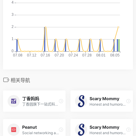
相关导航
丁香妈妈
Scary Mommy
丁香园旗下一站式科学孕育平台，由专业医生、营养师团队提供0-6岁育儿知识与课程。
Honest and humorous parenting community covering real-life parenting, pregnancy, and family life.
Peanut
Scary Mommy
Social networking app for mothers to find friends, support groups, and parenting communities nearby.
Honest and humorous parenting community covering real-life parenting, pregnancy, and family life.